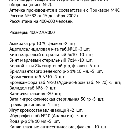
обороны (опись №2).
Аптечка производится в соответствии с Приказом МЧС
России №583 от 15 декабря 2002 г.
Рассчитана на 400-600 человек.
Размеры: 400х270х300
Аммиака р-р 10 %, флакон -2 шт;
Ацетилсалициловая к-та таб.№10 -3 шт;
Бинт марлевый стерильный 5х10 -10 шт;
Бинт марлевый стерильный 7х14 -10 шт;
Борной к-ты 3% спиртовой р-р, флакон -6 шт;
Бриллиантового зеленого р-р 1% 10 мл. -5 шт;
Бромгексин таб.№10 -3 шт;
Бромкамфора таб.№30 (Адонис-Бром таб. № 20) -5 шт;
Валидол таб.№6 -9 шт;
Ванночка глазная -20 шт;
Вата гигроскопическая стерильная 50 гр -5 шт;
Грелка резиновая -1 шт;
Жгут кровоостанавливающий -2 шт;
Ибупрофен таб.№10 (Анальгин) -5 шт;
Йода р-р 5% 10 мл -5 шт;
Капли глазные антисептические, флакон -10 шт;