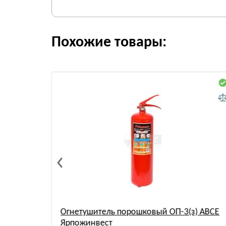
Похожие товары:
) АВСЕ
Огнетушитель порошковый ОП-3(з) АВСЕ
Ярпожинвест