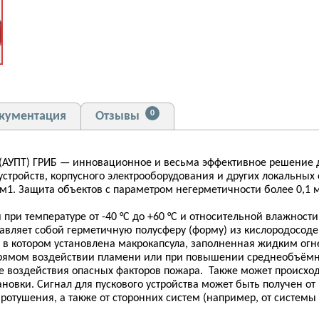
0
кументация
Отзывы
 (АУПТ) ГРИБ — инновационное и весьма эффективное решение
стройств, корпусного электрооборудования и других локальных 
м1. Защита объектов с параметром негерметичности более 0,1 
при температуре от -40 °C до +60 °C и относительной влажности
авляет собой герметичную полусферу (форму) из кислородосод
 в котором установлена макрокапсула, заполненная жидким ог
прямом воздействии пламени или при повышении среднеобъёмно
е воздействия опасных факторов пожара. Также может происход
ановки. Сигнал для пускового устройства может быть получен о
отушения, а также от сторонних систем (например, от системы