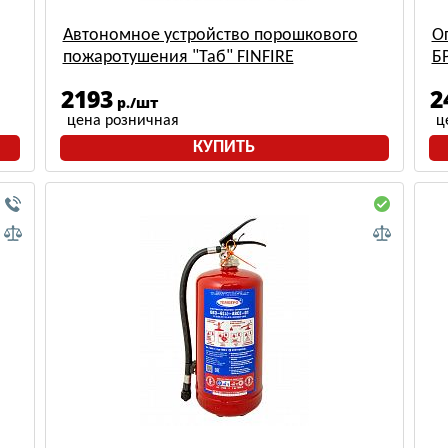
Автономное устройство порошкового
О
пожаротушения "Таб" FINFIRE
Б
2193
2
р./шт
цена розничная
ц
КУПИТЬ