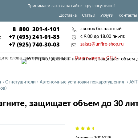
Принимаем заказы на сайте - круглосуточно!
Доставка
Статьи
Услуги
Контакты
8 800 301-4-101
звонок бесплатный
+7 (495) 241-01-85
с 9:00 до 18:00 пн.-пт.
:
+7 (925) 740-30-03
zakaz@unfire-shop.ru
дите слова для поиска, например:
Огнетушитель ОП-5
я
›
Огнетушители
›
Автономные установки пожаротушения
›
АУП
ров)
магните, защищает объем до 30 ли