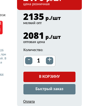
цена розничная
2135
сса:
р./шт
мелкий опт
2081
р./шт
оптовая цена
Количество:
026
 при
-
+
ей. В
ва
вки
В КОРЗИНУ
Быстрый заказ
Оплата