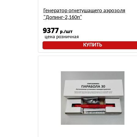
Генератор огнетушащего аэрозоля
"Допинг-2,160п"
9377
р./шт
цена розничная
КУПИТЬ