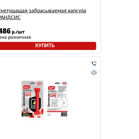
гнетушащая забрасываемая капсула
РАНДСИС
486
р./шт
ена розничная
КУПИТЬ