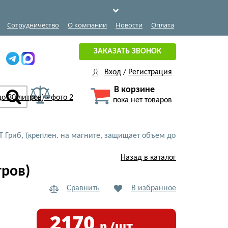
Сотрудничество
О компании
Новости
Оплата
ЗАКАЗАТЬ ЗВОНОК
Вход
/
Регистрация
В корзине
пока нет товаров
Т Гриб, (креплен. на магните, защищает объем до
Назад в каталог
тров)
Сравнить
В избранное
2170
р./шт