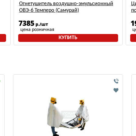
Огнетушитель воздушно-эмульсионный
Ц
ОВЭ-6 Темперо (Самурай)
п
7385
1
р./шт
цена розничная
ц
КУПИТЬ