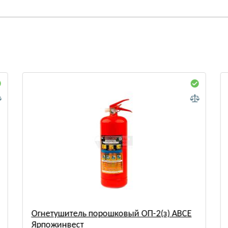
Огнетушитель порошковый ОП-2(з) АВСЕ
Ярпожинвест