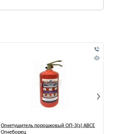
Огнетушитель порошковый ОП-3(з) АВСЕ
Огнету
Огнеборец
Ярпожин