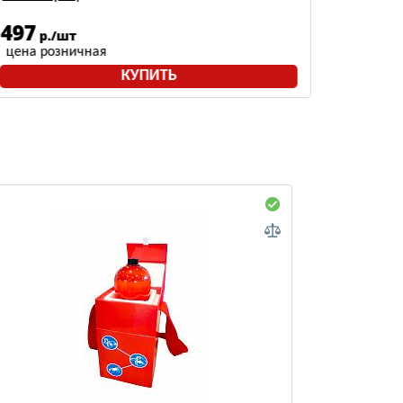
497
1332
р./шт
цена розничная
цена р
КУПИТЬ