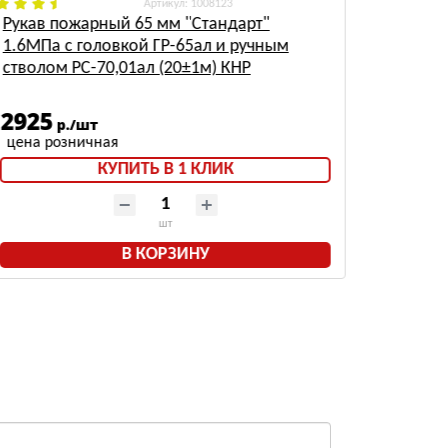
: 1008123
Рукав пожарный 65 мм "Стандарт"
Рукав 
1.6МПа с головкой ГР-65ал и ручным
голово
стволом РС-70,01ал (20±1м) КНР
2925
1239
р./шт
КУПИТЬ В 1 КЛИК
шт
В КОРЗИНУ