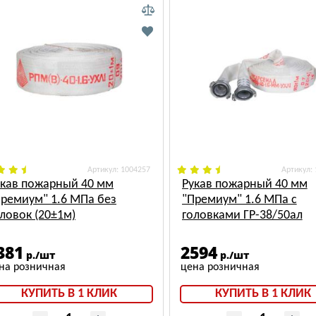
: 1004257
:
укав пожарный 40 мм
Рукав пожарный 40 мм
Премиум" 1.6 МПа без
"Премиум" 1.6 МПа с
ловок (20±1м)
головками ГР-38/50ал
(20±1м)
381
2594
р./шт
р./шт
КУПИТЬ В 1 КЛИК
КУПИТЬ В 1 КЛИК