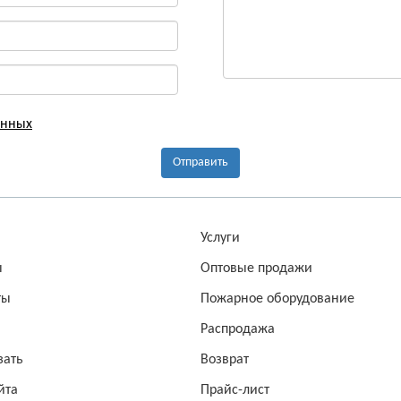
анных
Отправить
а
Услуги
ы
Оптовые продажи
ты
Пожарное оборудование
Распродажа
зать
Возврат
йта
Прайс-лист