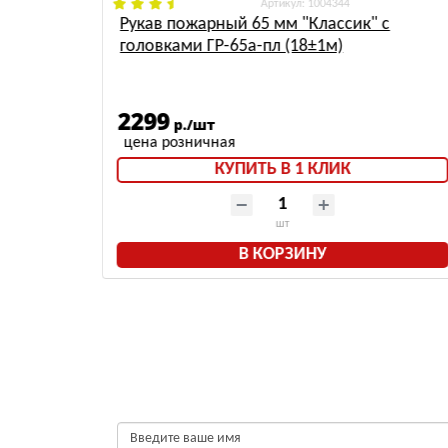
: 1004344
ых
Рукав пожарный 65 мм "Классик" с
головками ГР-65а-пл (18±1м)
2299
р./шт
КУПИТЬ В 1 КЛИК
шт
В КОРЗИНУ