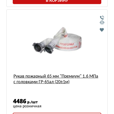
В КОРЗИНУ
Рукав пожарный 65 мм "Премиум" 1.6 МПа
с головками ГР-65ал (20±1м)
4486
р./шт