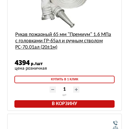
Рукав пожарный 65 мм "Премиум" 1.6 МПа
с головками ГР-65ал и ручным стволом
РС-70.01ал (20±1м)
4394
р./шт
КУПИТЬ В 1 КЛИК
шт
В КОРЗИНУ