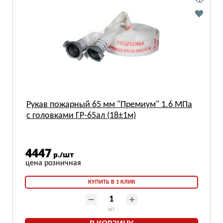
Рукав пожарный 65 мм "Премиум" 1.6 МПа
с головками ГР-65ал (18±1м)
4447
р./шт
КУПИТЬ В 1 КЛИК
шт