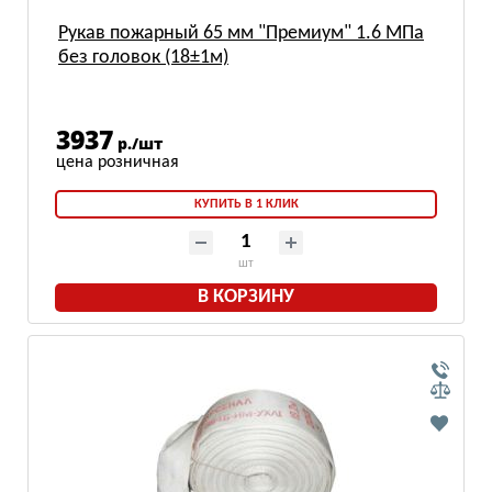
Рукав пожарный 65 мм "Премиум" 1.6 МПа
без головок (18±1м)
3937
р./шт
КУПИТЬ В 1 КЛИК
шт
В КОРЗИНУ