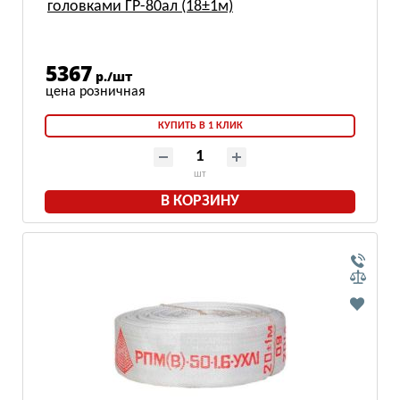
головками ГР-80ал (18±1м)
5367
р./шт
КУПИТЬ В 1 КЛИК
шт
В КОРЗИНУ