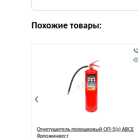
Похожие товары:
) АВСЕ
Огнетушитель порошковый ОП-5(з) АВСЕ
Ярпожинвест