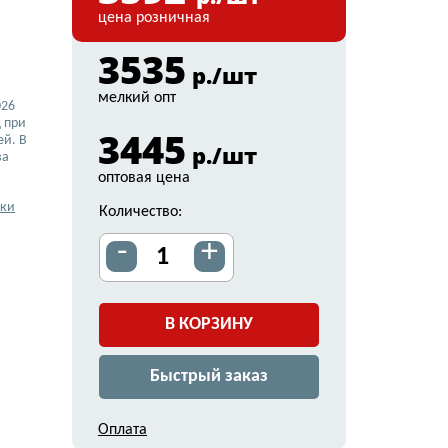
цена розничная
3535
р./шт
мелкий опт
026
 при
3445
ей. В
р./шт
ва
оптовая цена
вки
Количество:
-
+
В КОРЗИНУ
Быстрый заказ
Оплата