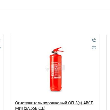
Огнетушитель порошковый ОП-3(з)-ABCE
МИГ(2A,55B,С,Е)