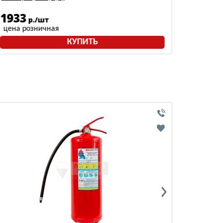
1933
504
р./шт
р
цена розничная
цена р
КУПИТЬ