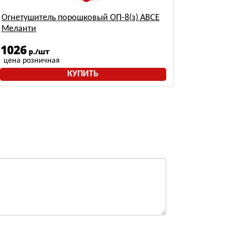
Огнетушитель порошковый ОП-8(з) АВСЕ
Меланти
1026
р./шт
цена розничная
КУПИТЬ