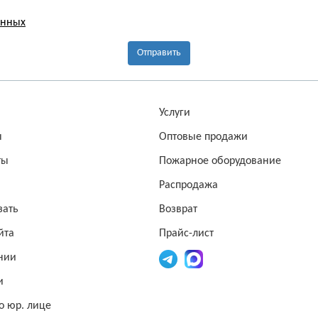
анных
Отправить
а
Услуги
ы
Оптовые продажи
ты
Пожарное оборудование
Распродажа
зать
Возврат
йта
Прайс-лист
нии
и
о юр. лице