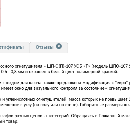
0
ртификаты
Отзывы
осного огнетушителя – ШП-О(П)-107 УОБ «Т» (модель ШПО-107 У
 0,6 - 0,8 мм и окрашен в белый цвет полимерной краской.
гнездом для ключа, также предложена модификация с "евро" 
а имеет окно для визуального контроля за состоянием огнетушит
и углекислотных огнетушителей, масса которых не превышает 12 
змещение в углу (на полу или на стене). Габаритные размеры шк
афов разных ценовых категорий. Обращаясь в Пожарный магаз
ый товар!