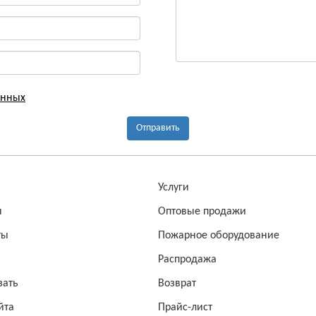
анных
Отправить
а
Услуги
ы
Оптовые продажи
ты
Пожарное оборудование
Распродажа
зать
Возврат
йта
Прайс-лист