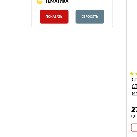
+
ТЕМАТИКА
С
СТ
м
2