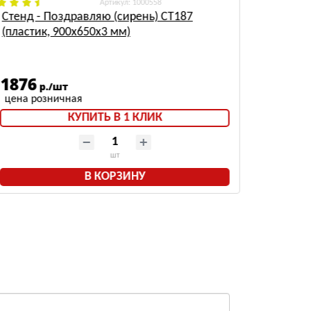
: 1000558
Стенд - Поздравляю (сирень) СТ187
Журнал
(пластик, 900х650х3 мм)
против
страни
1876
102
р./шт
р
КУПИТЬ В 1 КЛИК
шт
В КОРЗИНУ