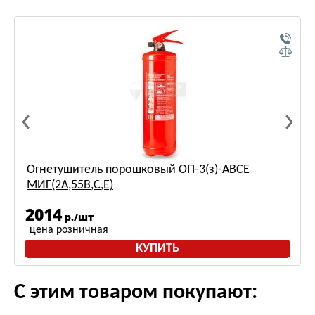
Огнетушитель порошковый ОП-3(з)-ABCE
МИГ(2A,55B,С,Е)
2014
р./шт
цена розничная
КУПИТЬ
С этим товаром покупают: