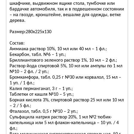
шкафчике, выдвижном ящике стола, тумбочке или
бардачке автомобиля, так и в подвешенном состоянии
– на гвозде, кронштейне, вешалке для одежды, ветке
дерева.
Размер:280х225х130
Состав:
Аммиака раствор 10%, 10 мл или 40 мл – 1 фл.;
Бекарбон, табл. №6 – 1 уп.;
Бриллиантового зеленого раствор 1%, 10 мл – 2 фл.;
Раствор йода спиртовой 5%, 10 мл или ампулы по 1 мл
№10 – 2 фл. / 2 уп.;
Бромкамфора, табл. 0,25 г №30 или корвалол, 15 мл –
1 уп. / 1 фл.;
Калия перманганат, 3 г – 1 уп.;
Таблетки от кашля №10 – 5 уп.;
Борная кислота 3%, спиртовой раствор 25 мл или 10 мл
– 2 / 5 фл.;
Фталазол, табл. 0,5 г №10 – 2 уп.;
Сульфацила натрия раствор 20%, 1 мл №2 тюбик-
капельница или 5 мл флакон-капельница – 10 уп. / 4
фл.;