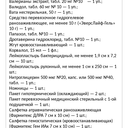
Валерианы экстракт, табл. 20 мг №10 — 1 уп.;
Валидол, табл. 60 мг № 10 — 1 уп.;
Вата нестерильная, 50 г — 1 уп.;
Средство перевязочное гидрогелевое
ранозаживляющее, не менее 10 г («ЭверсЛайф-Гель»
10 г) — 1 уп.;
Папазол, табл. №10 — 1 уп.;
Дротаверина гидрохлорид, табл. №10 — 1 уп.;
Жгут кровоостанавливающий — 1 шт.;
Корвалол, 15 мл — 1 фл.;
Лейкопластырь бактерицидный, не менее 1,9 см х 7,2
см — 10 шт.;
Лейкопластырь рулонный, не менее 1 см х 250 см — 1
шт.;
Нитроглицерин 500 мкг №20, капс. или 500 мкг №40,
табл. — 1 уп.;
Ножницы — 1 шт.;
Пакет гипотермический (охлаждающий) — 2 шт.;
Пакет перевязочный медицинский стерильный с 1-ой
подушечкой — 1 шт.;
Салфетка атравматическая ранозаживляющая
(Фармитекс ДЛРА 7 см х 10 см) — 1 шт.;
Салфетка гемостатическая (кровоостанавливающая)
(Фармитекс Гем ИАк 7 см х 10 см) — 1 шт.;