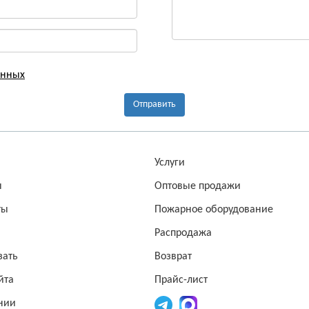
анных
Отправить
а
Услуги
ы
Оптовые продажи
ты
Пожарное оборудование
Распродажа
зать
Возврат
йта
Прайс-лист
нии