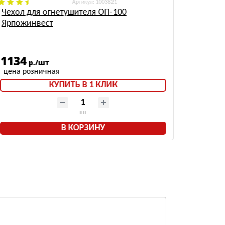
: 1003821
Чехол для огнетушителя ОП-100
Ремком
Ярпожинвест
1134
1464
р./шт
КУПИТЬ В 1 КЛИК
шт
В КОРЗИНУ