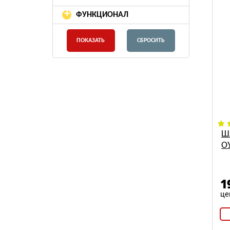
+
ФУНКЦИОНАЛ
Ш
ОУ
1