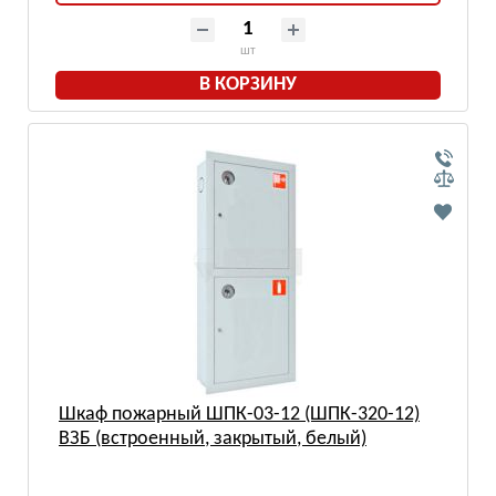
шт
В КОРЗИНУ
Шкаф пожарный ШПК-03-12 (ШПК-320-12)
ВЗБ (встроенный, закрытый, белый)