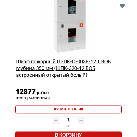
Шкаф пожарный Ш-ПК-О-003В-12 Т ВОБ
глубина 350 мм (ШПК-320-12 ВОБ,
встроенный открытый белый)
12877
р./шт
КУПИТЬ В 1 КЛИК
шт
В КОРЗИНУ