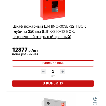
Шкаф пожарный Ш-ПК-О-003В-12 Т ВОК
глубина 350 мм (ШПК-320-12 ВОК,
встроенный открытый красный)
12877
р./шт
КУПИТЬ В 1 КЛИК
шт
В КОРЗИНУ